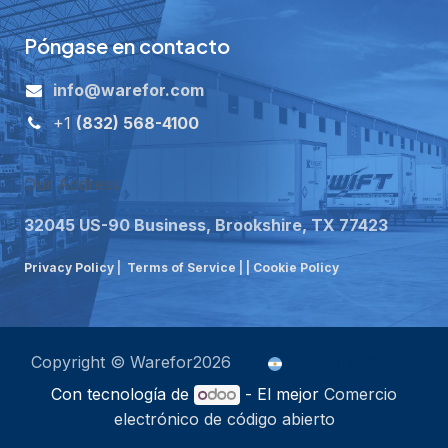
Póngase en contacto
i
nfo@warefor.com
+1
(832) 568-4100
Our Address
32045 US-90 Business, Brookshire, TX 77423
Privacy Policy
|
Terms of Service
|
| Cookie Policy
Copyright © Warefor2026
Español (AR)
Con tecnología de
- El mejor
Comercio
electrónico de código abierto