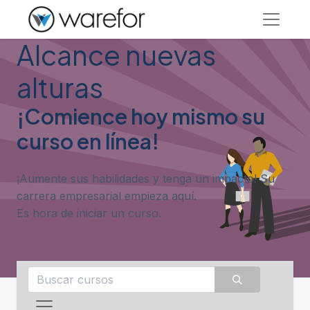
Alcance nuevas
alturas
¡Comience hoy mismo su
curso en línea!
¡Aumente sus habilidades y tenga un impacto! Su
carrera empresarial empieza aquí.
Es hora de iniciar un curso.